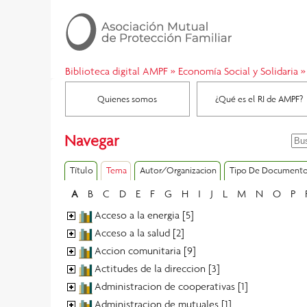
Biblioteca digital AMPF
»
Economía Social y Solidaria
»
Quienes somos
¿Qué es el RI de AMPF?
Navegar
Título
Tema
Autor/Organizacion
Tipo De Document
A
B
C
D
E
F
G
H
I
J
L
M
N
O
P
Acceso a la energia [5]
Acceso a la salud [2]
Accion comunitaria [9]
Actitudes de la direccion [3]
Administracion de cooperativas [1]
Administracion de mutuales [1]