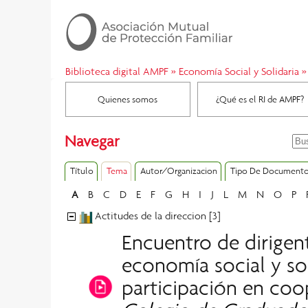
Biblioteca digital AMPF
»
Economía Social y Solidaria
»
Quienes somos
¿Qué es el RI de AMPF?
Navegar
Título
Tema
Autor/Organizacion
Tipo De Document
A
B
C
D
E
F
G
H
I
J
L
M
N
O
P
Actitudes de la direccion [3]
Encuentro de dirigent
economía social y sol
participación en coo