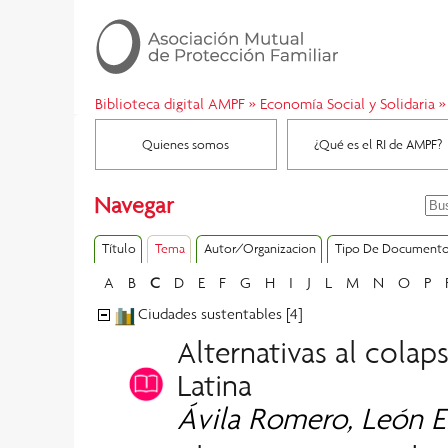
Biblioteca digital AMPF
»
Economía Social y Solidaria
»
Quienes somos
¿Qué es el RI de AMPF?
Navegar
Título
Tema
Autor/Organizacion
Tipo De Document
A
B
C
D
E
F
G
H
I
J
L
M
N
O
P
Ciudades sustentables [4]
Alternativas al cola
Latina
Ávila Romero, León E