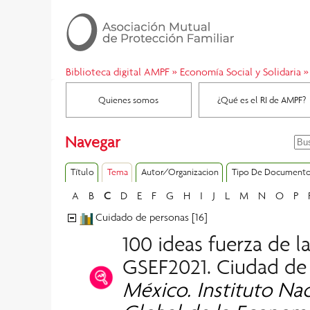
Biblioteca digital AMPF
»
Economía Social y Solidaria
»
Quienes somos
¿Qué es el RI de AMPF?
Navegar
Título
Tema
Autor/Organizacion
Tipo De Document
A
B
C
D
E
F
G
H
I
J
L
M
N
O
P
Cuidado de personas [16]
100 ideas fuerza de l
GSEF2021. Ciudad de
México. Instituto Na