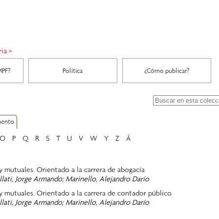
ria
»
MPF?
Política
¿Cómo publicar?
mento
O
P
Q
R
S
T
U
V
W
Y
Z
Á
 mutuales. Orientado a la carrera de abogacía
llati, Jorge Armando; Marinello, Alejandro Darío
y mutuales. Orientado a la carrera de contador público
llati, Jorge Armando; Marinello, Alejandro Darío