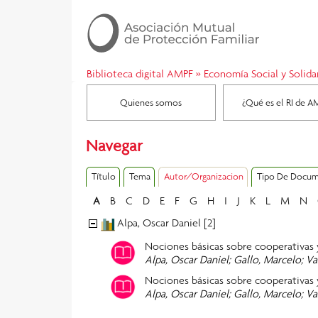
Biblioteca digital AMPF
»
Economía Social y Solida
Quienes somos
¿Qué es el RI de A
Navegar
Título
Tema
Autor/Organizacion
Tipo De Docu
A
B
C
D
E
F
G
H
I
J
K
L
M
N
Alpa, Oscar Daniel [2]
Nociones básicas sobre cooperativas y
Alpa, Oscar Daniel; Gallo, Marcelo; Va
Nociones básicas sobre cooperativas 
Alpa, Oscar Daniel; Gallo, Marcelo; Va