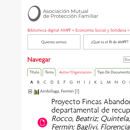
Biblioteca digital AMPF
»
Economía Social y Solidaria
»
Quienes somos
¿Qué es el RI de AMPF?
Navegar
Título
Tema
Autor/Organizacion
Tipo De Document
A
B
C
D
E
F
G
H
I
J
K
L
M
N
O
Arribillaga, Fermín [1]
Proyecto Fincas Abandon
departamental de recup
Rocco, Beatriz; Quintela,
Fermín; Baglivi, Florenc