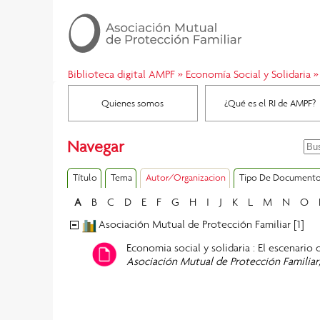
Biblioteca digital AMPF
»
Economía Social y Solidaria
»
Quienes somos
¿Qué es el RI de AMPF?
Navegar
Título
Tema
Autor/Organizacion
Tipo De Document
A
B
C
D
E
F
G
H
I
J
K
L
M
N
O
Asociación Mutual de Protección Familiar [1]
Economia social y solidaria : El escenario 
Asociación Mutual de Protección Familiar