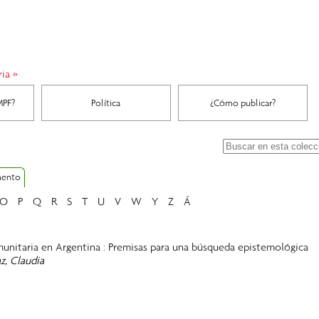
ria
»
MPF?
Política
¿Cómo publicar?
mento
O
P
Q
R
S
T
U
V
W
Y
Z
Á
munitaria en Argentina : Premisas para una búsqueda epistemológica
z, Claudia