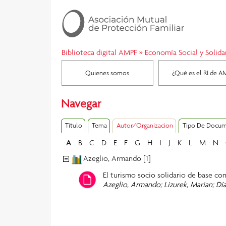
Biblioteca digital AMPF
»
Economía Social y Solida
Quienes somos
¿Qué es el RI de A
Navegar
Título
Tema
Autor/Organizacion
Tipo De Docu
A
B
C
D
E
F
G
H
I
J
K
L
M
N
Azeglio, Armando [1]
El turismo socio solidario de base co
Azeglio, Armando; Lizurek, Marian; Día