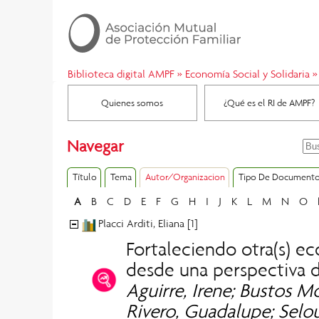
Biblioteca digital AMPF
»
Economía Social y Solidaria
»
Quienes somos
¿Qué es el RI de AMPF?
Navegar
Título
Tema
Autor/Organizacion
Tipo De Document
A
B
C
D
E
F
G
H
I
J
K
L
M
N
O
Placci Arditi, Eliana [1]
Fortaleciendo otra(s) ec
desde una perspectiva de
Aguirre, Irene; Bustos Mor
Rivero, Guadalupe; Sel