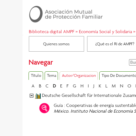
Biblioteca digital AMPF
»
Economía Social y Solidaria
»
Quienes somos
¿Qué es el RI de AMPF?
Navegar
Título
Tema
Autor/Organizacion
Tipo De Document
A
B
C
D
E
F
G
H
I
J
K
L
M
N
O
Deutsche Gesellschaft für Internationale Zusam
Guía : Cooperativas de energía sustentab
México. Instituto Nacional de Economía S