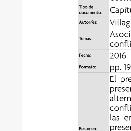
Tipo de
Capít
documento:
Villag
Autor/es:
Asoci
Temas:
confl
2016
Fecha:
pp. 19
Formato:
El pr
pres
alter
confl
las e
prese
Resumen: