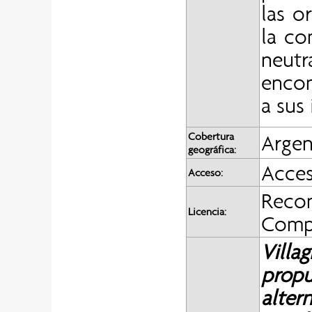
las o
la co
neutr
encon
a sus
Cobertura
Argen
geográfica:
Acces
Acceso:
Recon
Licencia:
Compa
Villag
propu
altern