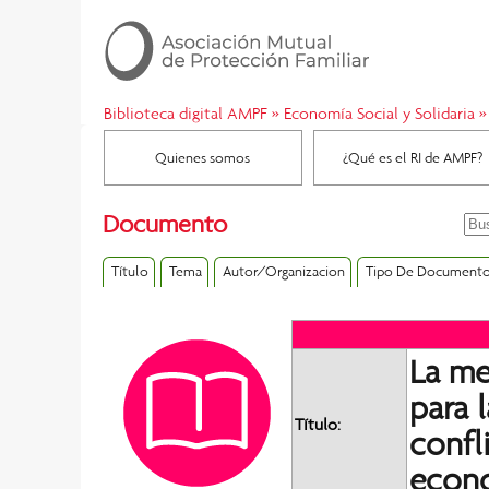
Biblioteca digital AMPF
»
Economía Social y Solidaria
Quienes somos
¿Qué es el RI de AMPF?
Documento
Título
Tema
Autor/Organizacion
Tipo De Document
La me
para 
Título:
confl
econo