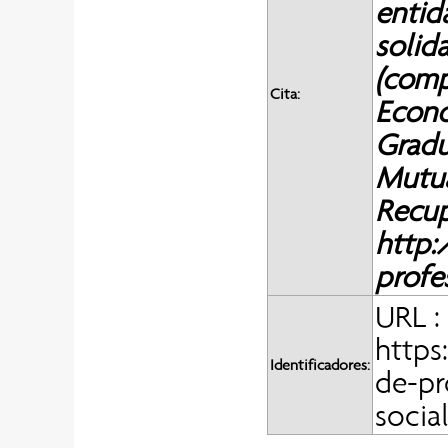
entid
solida
(comp
Cita:
Econo
Gradu
Mutua
Recup
http:
profe
URL :
https
Identificadores:
de-pr
socia