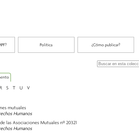
MPF?
Política
¿Cómo publicar?
mento
R
S
T
U
V
ones mutuales
Derechos Humanos
 de las Asociaciones Mutuales nº 20321
Derechos Humanos