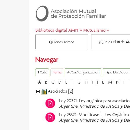
Biblioteca digital AMPF
»
Mutualismo
»
Quienes somos
¿Qué es el RI de A
Navegar
Título
Tema
Autor/Organizacion
Tipo De Docu
A
B
C
D
E
F
G
H
I
J
L
M
N
P
Asociados [2]
Ley 20321. Ley orgánica para asociaci
Argentina. Ministerio de Justicia y 
Ley 25374. Modifícase la Ley Orgánica
Argentina. Ministerio de Justicia y 