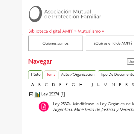
Biblioteca digital AMPF
»
Mutualismo
»
Quienes somos
¿Qué es el RI de AMPF?
Navegar
Título
Tema
Autor/Organizacion
Tipo De Document
A
B
C
D
E
F
G
H
I
J
L
M
N
P
R
S
Ley 25374 [1]
Ley 25374. Modifícase la Ley Orgánica de 
Argentina. Ministerio de Justicia y Dere