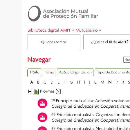
Biblioteca digital AMPF
»
Mutualismo
»
Quienes somos
¿Qué es el RI de AMPF?
Navegar
Título
Tema
Autor/Organizacion
Tipo De Document
A
B
C
D
E
F
G
H
I
J
L
M
N
P
R
S
Normas [9]
1º Principio mutualista: Adhesión voluntar
Colegio de Graduados en Cooperativismo 
2º Principio mutualista: Organización dem
Colegio de Graduados en Cooperativismo 
3º Principio mutualista: Neutralidad instit