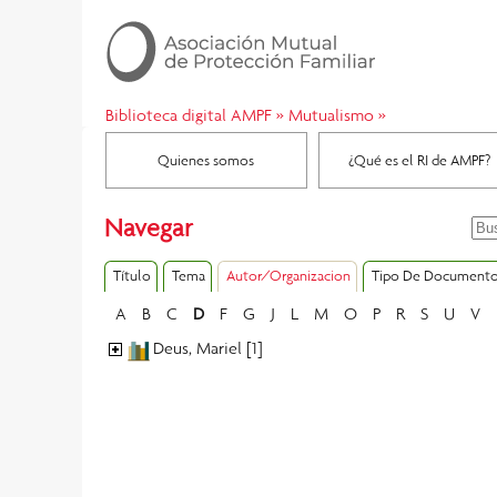
Biblioteca digital AMPF
»
Mutualismo
»
Quienes somos
¿Qué es el RI de AMPF?
Navegar
Título
Tema
Autor/Organizacion
Tipo De Document
A
B
C
D
F
G
J
L
M
O
P
R
S
U
V
Deus, Mariel [1]