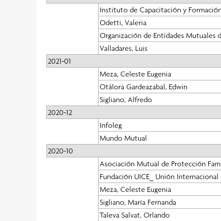
Instituto de Capacitación y Formación
Odetti, Valeria
Organización de Entidades Mutuales d
Valladares, Luis
2021-01
Meza, Celeste Eugenia
Otálora Gardeazabal, Edwin
Sigliano, Alfredo
2020-12
Infoleg
Mundo Mutual
2020-10
Asociación Mutual de Protección Fami
Fundación UICE_ Unión Internacional
Meza, Celeste Eugenia
Sigliano, María Fernanda
Taleva Salvat, Orlando