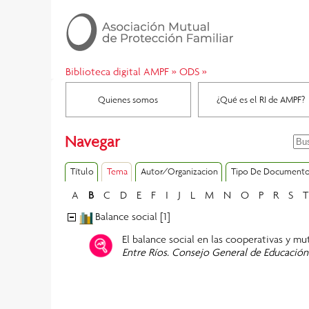
Biblioteca digital AMPF
»
ODS
»
Quienes somos
¿Qué es el RI de AMPF?
Navegar
Título
Tema
Autor/Organizacion
Tipo De Document
A
B
C
D
E
F
I
J
L
M
N
O
P
R
S
T
Balance social [1]
El balance social en las cooperativas y mu
Entre Ríos. Consejo General de Educación