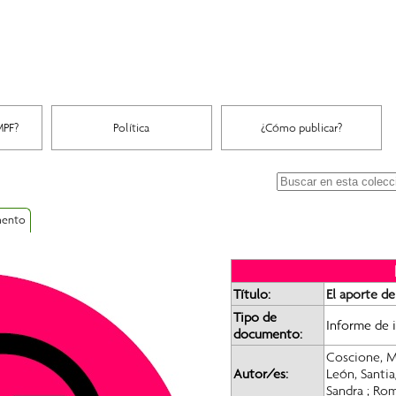
MPF?
Política
¿Cómo publicar?
mento
Título:
El aporte de
Tipo de
Informe de 
documento:
Coscione, 
Autor/es:
León, Santi
Sandra
;
Rom