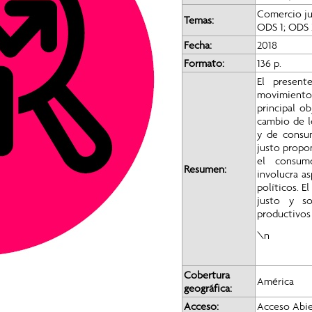
Comercio ju
Temas:
ODS 1; ODS 
Fecha:
2018
Formato:
136 p.
El presen
movimiento 
principal o
cambio de l
y de consum
justo propo
el consum
Resumen:
involucra a
políticos. E
justo y so
productivos 
\n
Cobertura
América
geográfica:
Acceso:
Acceso Abie