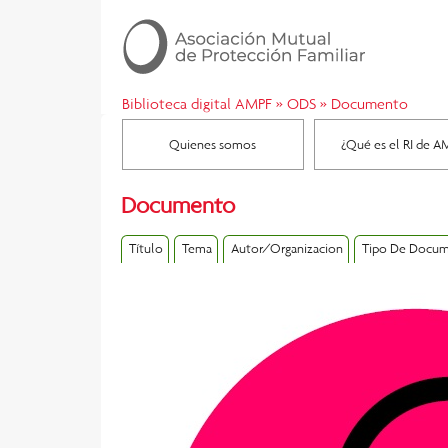
Biblioteca digital AMPF
»
ODS
»
Documento
Quienes somos
¿Qué es el RI de A
Documento
Título
Tema
Autor/Organizacion
Tipo De Docu