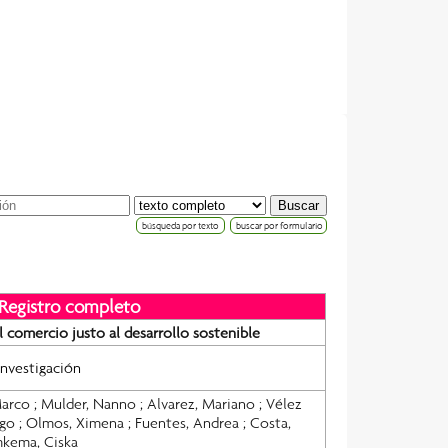
búsqueda por texto
buscar por formulario
Registro completo
l comercio justo al desarrollo sostenible
investigación
Marco
;
Mulder, Nanno
;
Alvarez, Mariano
;
Vélez
ago
;
Olmos, Ximena
;
Fuentes, Andrea
;
Costa,
kema, Ciska